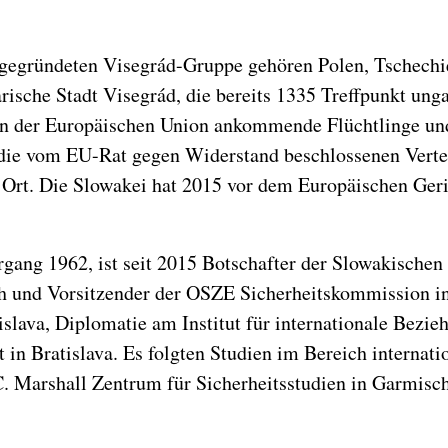
gegründeten Visegrád-Gruppe gehören Polen, Tschechie
rische Stadt Visegrád, die bereits 1335 Treffpunkt ung
in der Europäischen Union ankommende Flüchtlinge un
die vom EU-Rat gegen Widerstand beschlossenen Verte
or Ort. Die Slowakei hat 2015 vor dem Europäischen Ger
hrgang 1962, ist seit 2015 Botschafter der Slowakische
ich und Vorsitzender der OSZE Sicherheitskommission in
slava, Diplomatie am Institut für internationale Bez
 in Bratislava. Es folgten Studien im Bereich internat
 Marshall Zentrum für Sicherheitsstudien in Garmisch