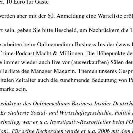
r, 10 Euro für Gäste
erden aber mit der 60. Anmeldung eine Warteliste eröf
dert sein, geben Sie bitte Bescheid, um Nachrückern die
e
arbeiten beim Onlinemedium Business Insider (www.bu
Crime-Podcast Macht & Millionen. Die Höhepunkte der
sie immer wieder auch live vor (ausverkauften) Sälen d
sellerliste des Manager Magazin. Themen unseres Gesp
gitalen Zeitalter auch die zunehmende Bedeutung von 
marke sein.
fredakteur des Onlinemediums Business Insider Deutschl
 Er studierte Sozial- und Wirtschaftsgeschichte, Politi
r einstieg, war er u.a. Investigativ-Ressortleiter be
tion). Für seine Recherchen wurde er u.a. 2006 mit de