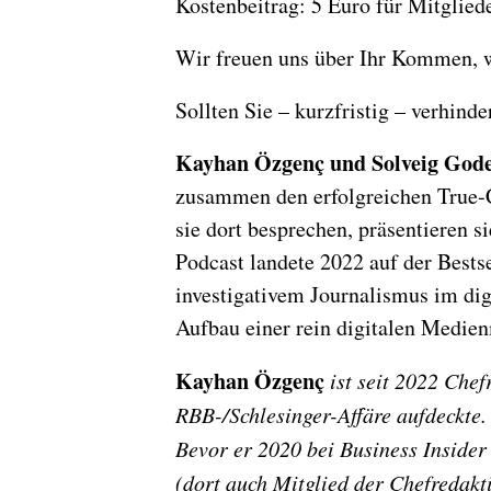
Kostenbeitrag: 5 Euro für Mitgliede
Wir freuen uns über Ihr Kommen, w
Sollten Sie – kurzfristig – verhin
Kayhan Özgenç und Solveig God
zusammen den erfolgreichen True-
sie dort besprechen, präsentieren 
Podcast landete 2022 auf der Best
investigativem Journalismus im di
Aufbau einer rein digitalen Medien
Kayhan Özgenç
ist seit 2022 Che
RBB-/Schlesinger-Affäre aufdeckte.
Bevor er 2020 bei Business Inside
(dort auch Mitglied der Chefredak