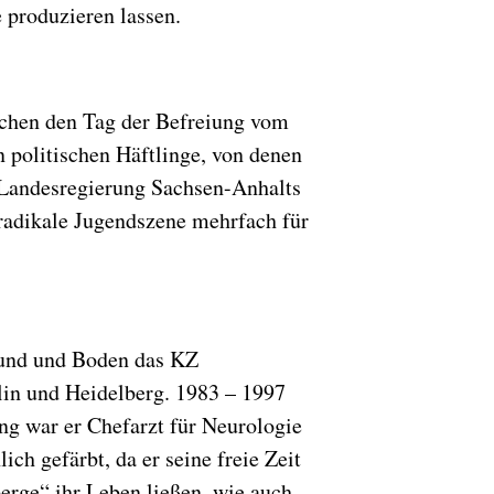
 produzieren lassen.
schen den Tag der Befreiung vom
 politischen Häftlinge, von denen
e Landesregierung Sachsen-Anhalts
sradikale Jugendszene mehrfach für
rund und Boden das KZ
blin und Heidelberg. 1983 – 1997
ung war er Chefarzt für Neurologie
h gefärbt, da er seine freie Zeit
erge“ ihr Leben ließen, wie auch