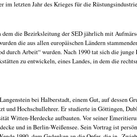
r im letzten Jahr des Krieges für die Rüstungsindustrie
n dem die Bezirksleitung der SED jährlich mit Aufmär
 wurden die aus allen europäischen Ländern stammenden
Tod durch Arbeit“ wurden. Nach 1990 tat sich die jung
kstätten zu entwickeln, eines Landes, in dem die recht
angenstein bei Halberstadt, einem Gut, auf dessen G
rzt und Hochschullehrer. Er studierte in Göttingen, Du
rsität Witten-Herdecke aufbauten. Vor seiner Emeritier
ke und in Berlin-Weißensee. Sein Vortrag ist persönlic
 Wende 1990, dem Gedenken an die Opfer, die in „Zwieb