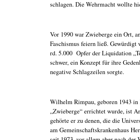
schlagen. Die Wehrmacht wollte hie
Vor 1990 war Zwieberge ein Ort, a
Faschismus feiern ließ. Gewürdigt
rd. 5.000 Opfer der Liquidation „
schwer, ein Konzept für ihre Geden
negative Schlagzeilen sorgte.
Wilhelm Rimpau, geboren 1943 in L
„Zwieberge“ errichtet wurde, ist A
gehörte er zu denen, die die Unive
am Gemeinschaftskrankenhaus Herdec
seit 1973, vor allem aber nach der